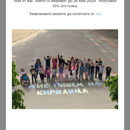
Тези от вас, които го направят до 28 юни 2025г. получават
10% отстъпка.
Заявлението можете да изтеглите от
тук