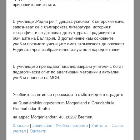
приравнителни изпити.
В училище „Родна реч“ децата усвояват българския език,
запознават се с българската литература, история и
география, и се докосват до културата, традициите и
обичаите на България. В допълнение към основните
учебни предмети учениците имат възможност да опознаят
Родината чрез изобразително изкуство и народни танци.
В училището преподават квалифицирани учители с богат
педагогически опит по адаптирани методики и актуални
учебни планове на МОН.
Учебните занятия се провеждат в съботни дни в сградите
на
Quartiersbildungszentrum
Morgenland
и
Grundschule
Fischerhuder
Stra
ß
e
на адрес
Morgenlandstr
. 43, 28237
Bremen
.
Класове
|
Записване
|
Учебна програма
|
Учители
|
Стани
учител
|
Контакти