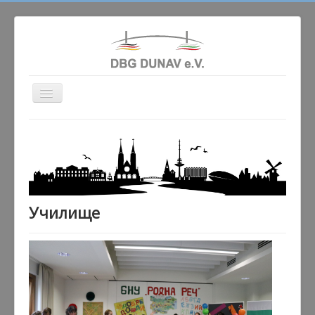
Превключи
навигация
Актуално
Сдружението
Училище
Народни танци
Училище
Гaлерия
Партньори
Контакт