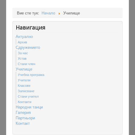
Вие сте тук:
Начало
Училище
Навигация
Актуално
Архив
Сдружението
За нас
Устав
Стани член
Училище
Учебна програма
Учители
Класове
Записване
Стани учител
Контакти
Народни танци
Гaлерия
Партньори
Контакт