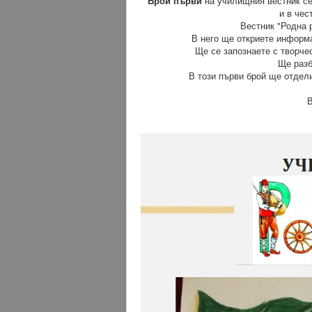
Брой първи
на училищния вестник се
и в чес
Вестник "Родна 
В него ще откриете информа
Ще се запознаете с творче
Ще разб
В този първи брой ще отдел
В