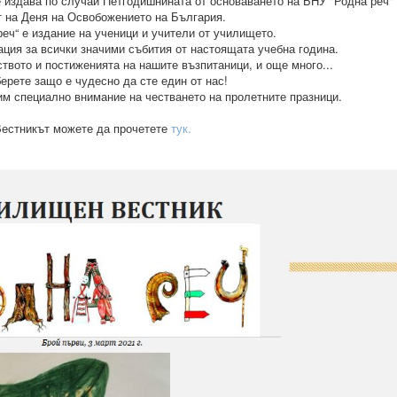
 издава по случай Петгодишнината от основаването на БНУ "Родна реч"
т на Деня на Освобожението на България.
реч“ е издание на ученици и учители от училището.
ция за всички значими събития от настоящата учебна година.
ството и постиженията на нашите възпитаници, и още много...
ерете защо е чудесно да сте един от нас!
им специално внимание на честването на пролетните празници.
естникът можете да прочетете
тук.