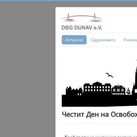
Актуално
Сдружението
Учили
Честит Ден на Освобо