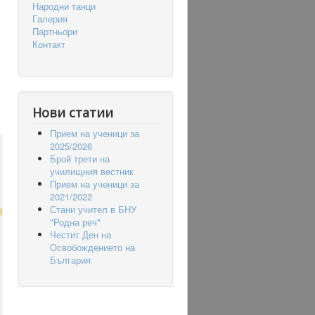
Народни танци
Гaлерия
Партньори
Контакт
Нови статии
Прием на ученици за
2025/2026
Брой трети на
училищния вестник
Прием на ученици за
2021/2022
Стани учител в БНУ
"Родна реч"
Честит Ден на
Освобождението на
България