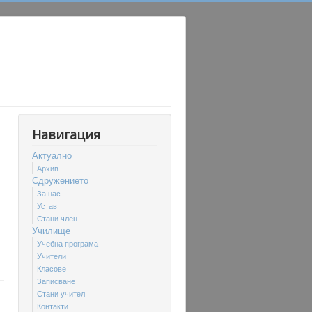
Навигация
Актуално
Архив
Сдружението
За нас
Устав
Стани член
Училище
Учебна програма
Учители
Класове
Записване
Стани учител
Контакти