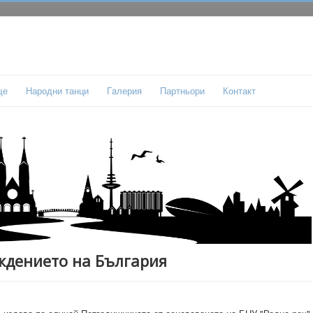
ще
Народни танци
Гaлерия
Партньори
Контакт
ждението на България