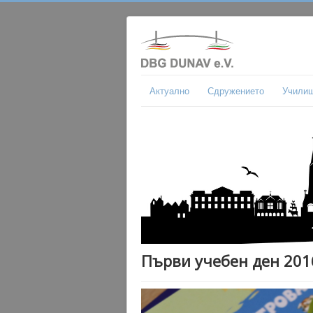
Актуално
Сдружението
Учили
Първи учебен ден 201