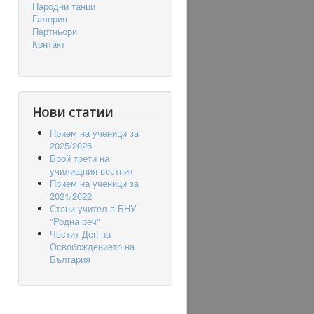
Народни танци
Гaлерия
Партньори
Контакт
Нови статии
Прием на ученици за
2025/2026
Брой трети на
училищния вестник
Прием на ученици за
2021/2022
Стани учител в БНУ
"Родна реч"
Честит Ден на
Освобождението на
България