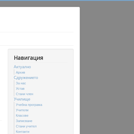
Навигация
Актуално
Архив
Сдружението
За нас
Устав
Стани член
Училище
Учебна програма
Учители
Класове
Записване
Стани учител
Контакти