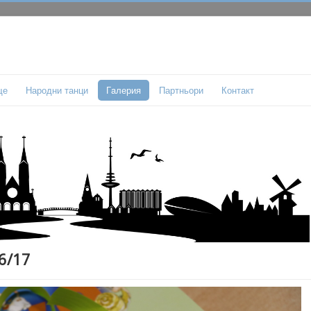
ще
Народни танци
Гaлерия
Партньори
Контакт
6/17