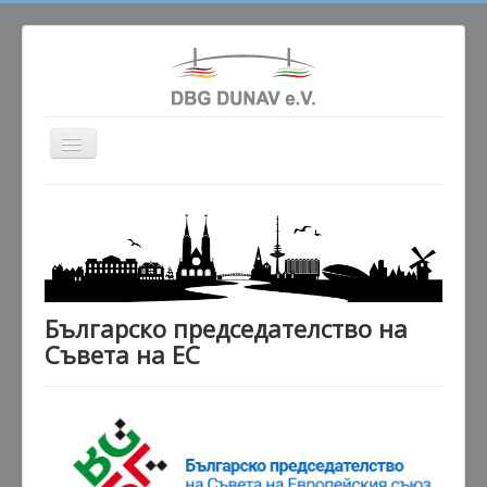
Превключи
навигация
Актуално
Сдружението
Училище
Народни танци
Българско председателство на
Гaлерия
Съвета на ЕС
Партньори
Контакт