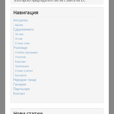
Българско председателство на Съвета на ЕС
Навигация
Актуално
Архив
Сдружението
За нас
Устав
Стани член
Училище
Учебна програма
Учители
Класове
Записване
Стани учител
Контакти
Народни танци
Гaлерия
Партньори
Контакт
Нови статии