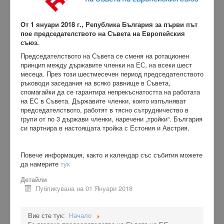
От 1 януари 2018 г., Република България за първи път
пое председателството на Съвета на Европейския
съюз.
Председателството на Съвета се сменя на ротационен
принцип между държавите членки на ЕС, на всеки шест
месеца. През този шестмесечен период председателството
ръководи заседания на всяко равнище в Съвета,
спомагайки да се гарантира непрекъснатостта на работата
на ЕС в Съвета. Държавите членки, които изпълняват
председателството, работят в тясно сътрудничество в
групи от по 3 държави членки, наречени „тройки“. България
си партнира в настоящата тройка с Естония и Австрия.
Повече информация, както и календар със събития можете
да намерите
тук
Детайли
Публикувана на 01 Януари 2018
Вие сте тук:
Начало