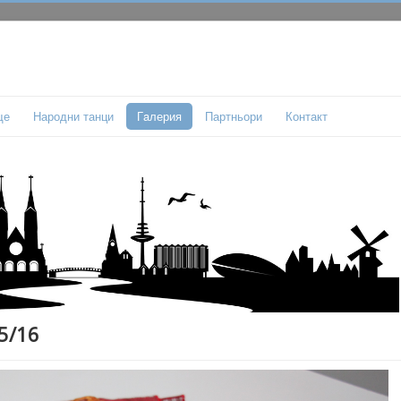
ще
Народни танци
Гaлерия
Партньори
Контакт
5/16