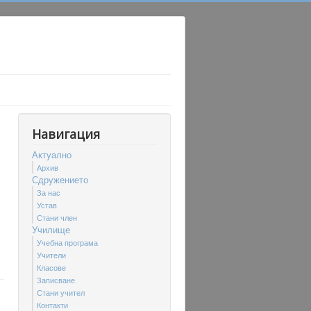
Навигация
Актуално
Архив
Сдружението
За нас
Устав
Стани член
Училище
Учебна програма
Учители
Класове
Записване
Стани учител
Контакти